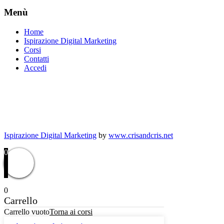
Menù
Home
Ispirazione Digital Marketing
Corsi
Contatti
Accedi
Ispirazione Digital Marketing
by
www.crisandcris.net
0
0
Carrello
Carrello vuoto
Torna ai corsi