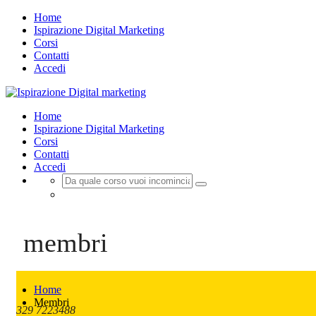
Home
Ispirazione Digital Marketing
Corsi
Contatti
Accedi
Home
Ispirazione Digital Marketing
Corsi
Contatti
Accedi
Registrazione
Login
membri
Home
Membri
329 7223488