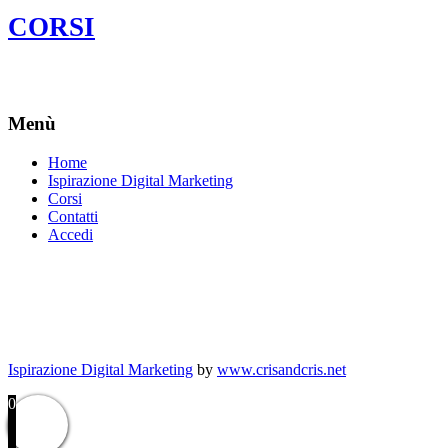
CORSI
Menù
Home
Ispirazione Digital Marketing
Corsi
Contatti
Accedi
Ispirazione Digital Marketing
by
www.crisandcris.net
0