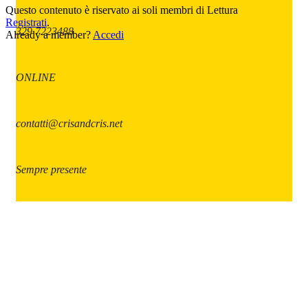
Questo contenuto è riservato ai soli membri di Lettura
Registrati
.
329 7223488
Already a member?
Accedi
ONLINE
contatti@crisandcris.net
Sempre presente