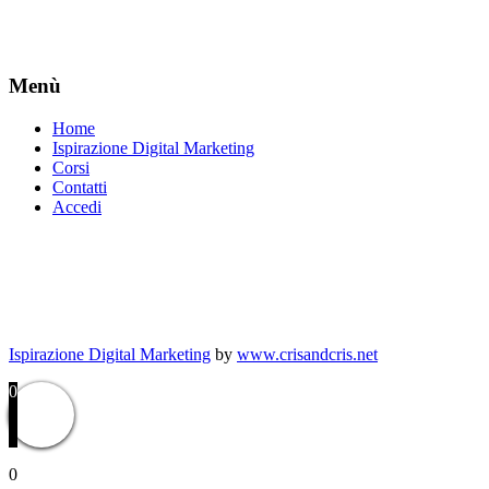
Menù
Home
Ispirazione Digital Marketing
Corsi
Contatti
Accedi
Ispirazione Digital Marketing
by
www.crisandcris.net
0
0